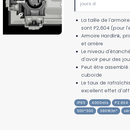
jours d
La taille de l'armoi
sont P2,604 (pour l'e
Armoire Hardlink, p
et arrière
Le niveau d'étanché
d'avoir peur des jou
Peut être assemblé
cuboïde
Le taux de rafraîchi
excellent effet d'af
IP65
4000nits
P2.604
500*500
360W/m²
sér