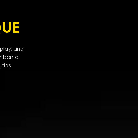
QUE
splay, une
Enbon a
l des