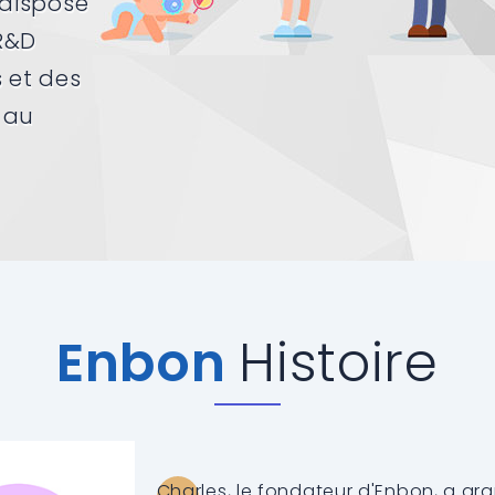
 dispose
R&D
s et des
 au
Enbon
Histoire
Charles, le fondateur d'Enbon, a g