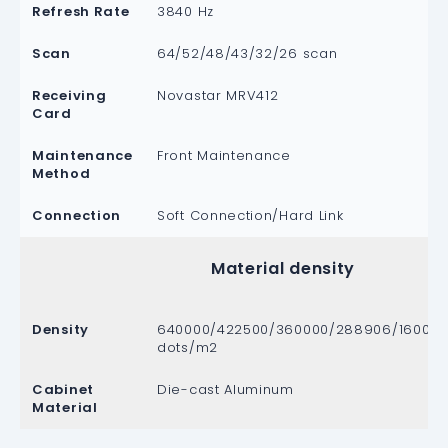
Refresh Rate
3840 Hz
Scan
64/52/48/43/32/26 scan
Receiving
Novastar MRV412
Card
Maintenance
Front Maintenance
Method
Connection
Soft Connection/Hard Link
Material density
Density
640000/422500/360000/288906/160000/1
dots/m2
Cabinet
Die-cast Aluminum
Material