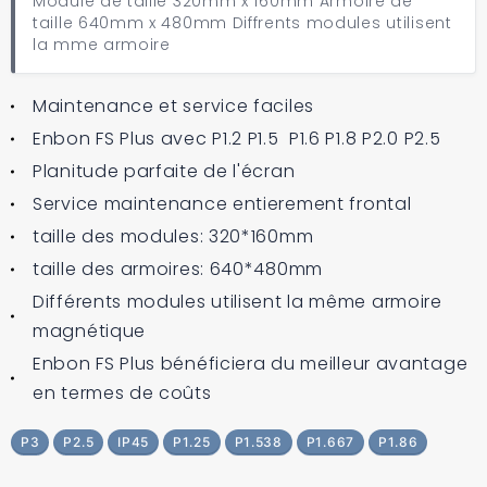
Module de taille 320mm x 160mm Armoire de
taille 640mm x 480mm Diffrents modules utilisent
la mme armoire
Maintenance et service faciles
Enbon FS Plus avec P1.2 P1.5 P1.6 P1.8 P2.0 P2.5
Planitude parfaite de l'écran
Service maintenance entierement frontal
taille des modules: 320*160mm
taille des armoires: 640*480mm
Différents modules utilisent la même armoire
magnétique
Enbon FS Plus bénéficiera du meilleur avantage
en termes de coûts
P3
P2.5
IP45
P1.25
P1.538
P1.667
P1.86