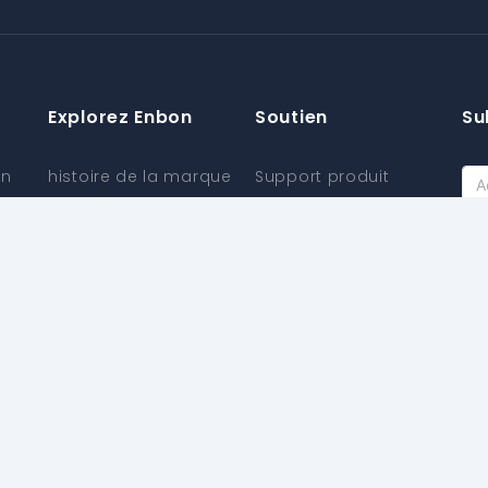
Explorez Enbon
Soutien
Su
on
histoire de la marque
Support produit
Centre d'Information
Prise en charge des
informations
Blog
Fo
Des services
Capacité de
supplémentaires
production
centre de
Matériaux
téléchargement
écologiques
Politique de garantie
Processus de
Politique de l'agence
fabrication
Agence Postuler
Attestation