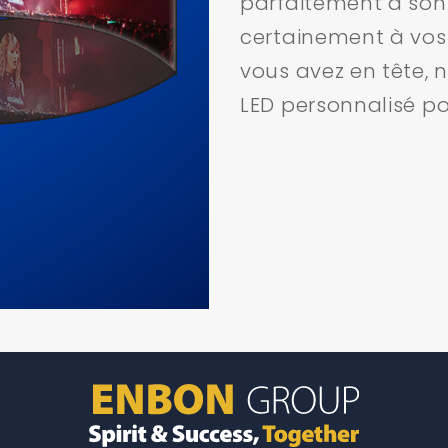
parfaitement à son
certainement à vos
vous avez en tête, 
LED personnalisé po