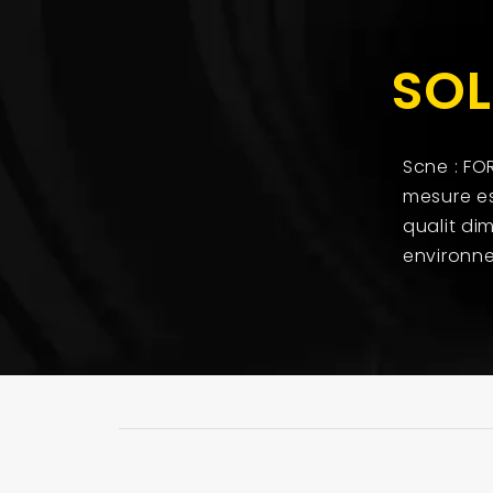
SOL
Scne : FO
mesure es
qualit di
environne