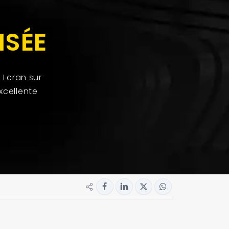
ISÉE
 Lcran sur
xcellente