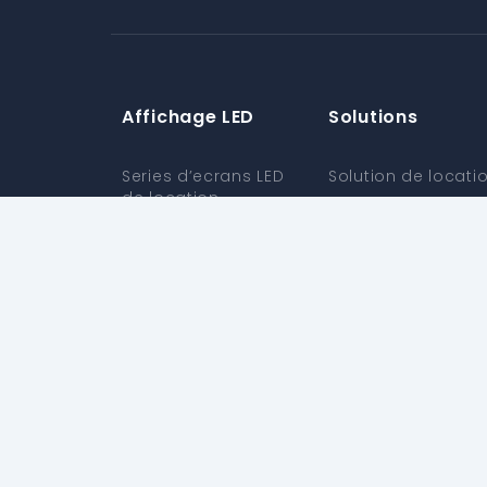
Affichage LED
Solutions
Series d’ecrans LED
Solution de locati
de location
Solution extérieure
Series d’ecrans LED
Solution intérieure
exterieur
Solution véhicule
Série Ultra-Clair
d'intérieur
Solution
personnalisée
Série flexible en
forme de X