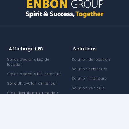
Affichage LED
Solutions
Series d’ecrans LED de
Solution de location
location
Solution extérieure
Series d’ecrans LED exterieur
Solution intérieure
Série Ultra-Clair d'intérieur
Solution véhicule
Série flexible en forme de X
Solution personnalisée
Explorez Enbon
Soutien
histoire de la marque
Support produit
Centre d'Information
Prise en charge des