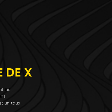
E DE X
t les
ans
et un taux