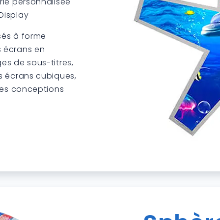
rie personnalisée
Display
isés à forme
 écrans en
es de sous-titres,
s écrans cubiques,
des conceptions
NEW