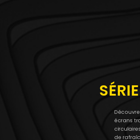
SÉRIE
Découvrez
écrans tr
circulaire
de rafraî