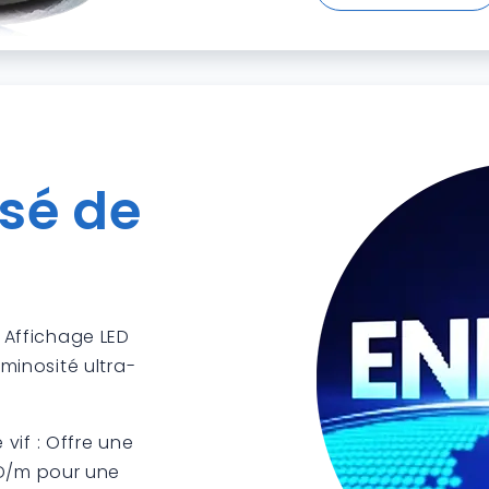
NEW
sé de
 Affichage LED
uminosité ultra-
 vif : Offre une
CD/m pour une