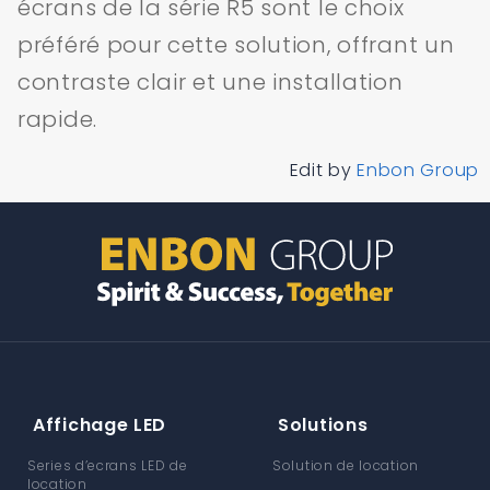
écrans de la série R5 sont le choix
préféré pour cette solution, offrant un
contraste clair et une installation
rapide.
Edit by
Enbon Group
Affichage LED
Solutions
Series d’ecrans LED de
Solution de location
location