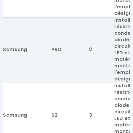
monta
l'empl
désign
Install
résista
conden
diode, 
circuit
Samsung
PRO
2
LED et 
matéri
monta
l'empl
désign
Install
résista
conden
diode, 
circuit
Samsung
S2
3
LED et 
matéri
monta