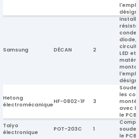
l'empl
désign
Install
résista
conden
diode, 
circuit
Samsung
DÉCAN
2
LED et 
matéri
monta
l'empl
désign
Soudez
les co
Hetong
HF-0802-1F
3
montés
électromécanique
avec le
le PCB.
Compo
Taiyo
POT-203C
1
souder
électronique
le PCB.