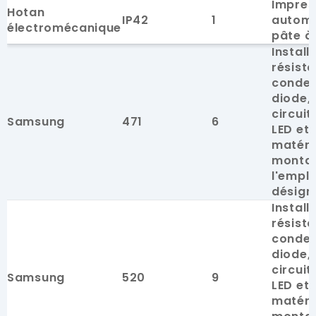
Impres
Hotan
IP42
1
automa
électromécanique
pâte à
Install
résista
conden
diode, 
circuit
Samsung
471
6
LED et 
matéri
monta
l'empl
désign
Install
résista
conden
diode, 
circuit
Samsung
520
9
LED et 
matéri