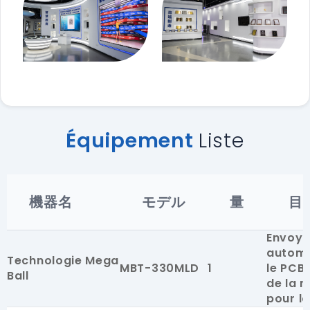
Équipement
Liste
機器名
モデル
量
目
Envoye
autom
Technologie Mega
MBT-330MLD
1
le PCB 
Ball
de la 
pour l