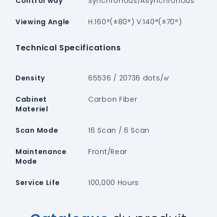
Control way
Synchronous/Asynchronous
Viewing Angle
H:160°(±80°) V:140°(±70°)
Technical Specifications
Density
65536 / 20736 dots/㎡
Cabinet
Carbon Fiber
Materiel
Scan Mode
16 Scan / 6 Scan
Maintenance
Front/Rear
Mode
Service Life
100,000 Hours