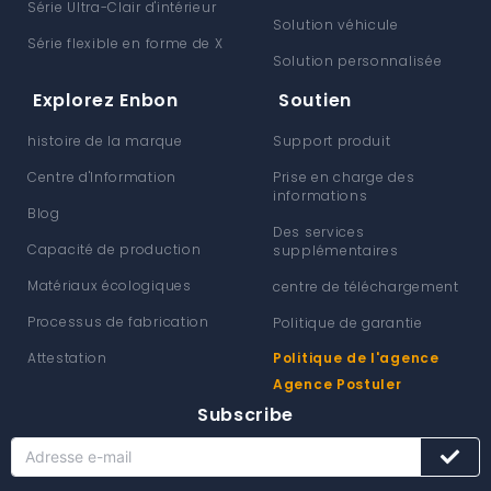
Série Ultra-Clair d'intérieur
Solution véhicule
Série flexible en forme de X
Solution personnalisée
Explorez Enbon
Soutien
histoire de la marque
Support produit
Centre d'Information
Prise en charge des
informations
Blog
Des services
Capacité de production
supplémentaires
Matériaux écologiques
centre de téléchargement
Processus de fabrication
Politique de garantie
Attestation
Politique de l'agence
Agence Postuler
Subscribe