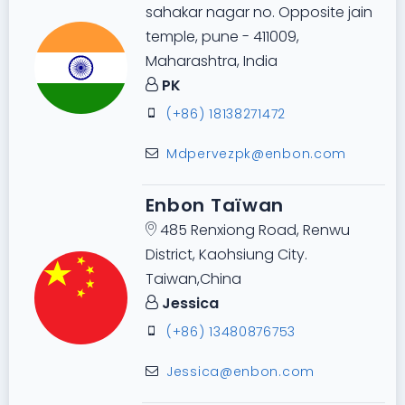
sahakar nagar no. Opposite jain
temple, pune - 411009,
Maharashtra, India
PK
(+86) 18138271472
Mdpervezpk@enbon.com
Enbon Taïwan
485 Renxiong Road, Renwu
District, Kaohsiung City.
Taiwan,China
Jessica
(+86) 13480876753
Jessica@enbon.com