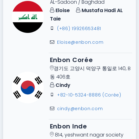
AL-Sadoon / Baghdad
Eloise
Mustafa Hadi AL
Taie
(+86) 19926653481
Eloise@enbon.com
Enbon Corée
경기도 고양시 덕양구 통일로 140, B
동 406호
Cindy
+82-10-5324-8886 (Corée)
cindy@enbon.com
Enbon Inde
814, yeshwant nagar society