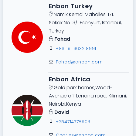
Enbon Turkey
Namik Kemal Mahallesi 171.
Sokak No 13/1 Esenyurt, Istanbul,
Turkey
Fahad
+86 191 6632 8991
Fahad@enbon.com
Enbon Africa
Gold park homes,Wood-
Avenue off Lenana road, Kilimani,
Nairobi,Kenya
David
+254714778906
Charles@enbon.com