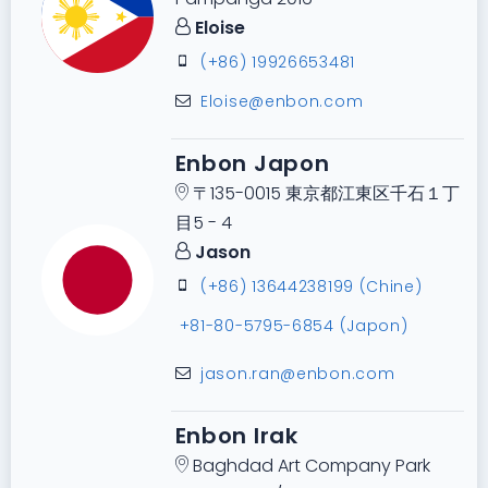
Eloise
(+86) 19926653481
Eloise@enbon.com
Enbon Japon
〒135-0015 東京都江東区千石１丁
目5 - 4
Jason
(+86) 13644238199 (Chine)
+81-80-5795-6854 (Japon)
jason.ran@enbon.com
Enbon Irak
Baghdad Art Company Park