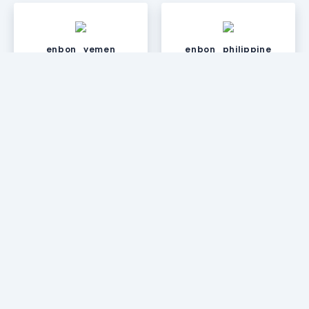
enbon_yemen
enbon_philippine
enbon_canada
enbon_croatia
enbon_sweden
enbon_netherlands
enbon_uae
enbon_morocco