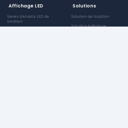
Affichage LED
Solutions
Series d’ecrans LED de
Solution de location
location
Solution extérieure
Series d’ecrans LED exterieur
Solution intérieure
Série Ultra-Clair d'intérieur
Solution véhicule
Série flexible en forme de X
Solution personnalisée
Explorez Enbon
Soutien
histoire de la marque
Support produit
Centre d'Information
Prise en charge des
informations
Blog
Des services
Capacité de production
supplémentaires
Matériaux écologiques
centre de téléchargement
Processus de fabrication
Politique de garantie