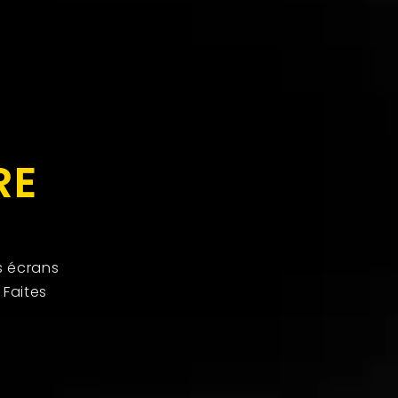
RE
s écrans
 Faites