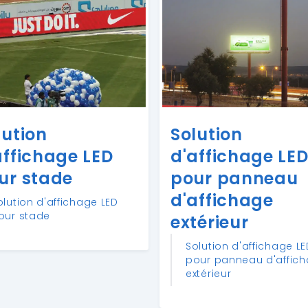
lution
Solution
affichage LED
d'affichage LE
ur stade
pour panneau
d'affichage
olution d'affichage LED
our stade
extérieur
Solution d'affichage L
pour panneau d'affic
extérieur