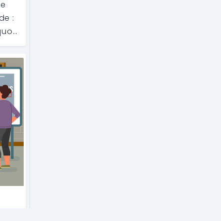
de
de :
quoi
uvent
s
nts
le