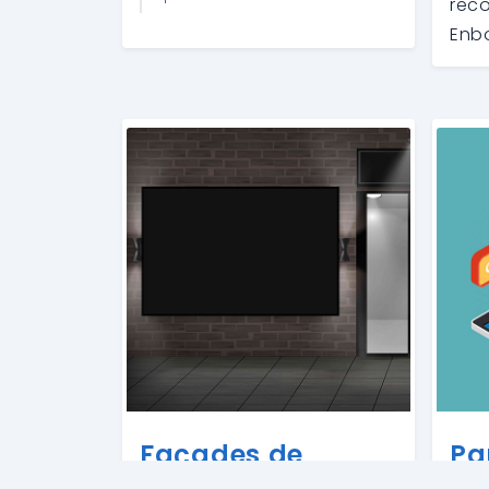
rec
Enbo
nom
des 
inst
latt
FC P
pour
Façades de
Pa