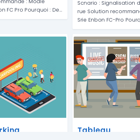
ommande : Modle
Scnario : Signalisation 
n FC Pro Pourquoi : De
rue Solution recomman
breuses places ont
Srie Enbon FC-Pro Pour
crans publicitaires
: Les crans LED sont so
alls pour attirer
installs sur les cts des
ention des passants. Le
routes pour donner de
ro est le choix parfait
informations aux passa
 ce type de solution.
ou pour afficher du
contenu tel que des
publicits. Le FC-Pro est 
choi
rking
Tableau