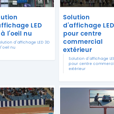
lution
Solution
affichage LED
d'affichage LE
à l'oeil nu
pour centre
commercial
olution d'affichage LED 3D
l'oeil nu
extérieur
Solution d'affichage L
pour centre commerci
extérieur