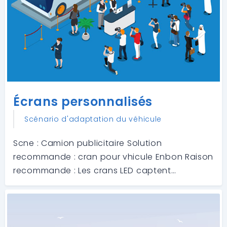
Écrans personnalisés
Scénario d'adaptation du véhicule
Scne : Camion publicitaire Solution
recommande : cran pour vhicule Enbon Raison
recommande : Les crans LED captent
lattention du spectateur et suscitent lintrt
grce des contenus vido engageants.
Interagissez avec les spectateurs et montrez
les dtails du p