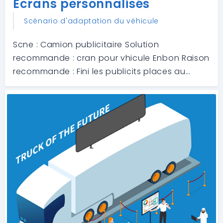
Écrans personnalisés
Scénario d'adaptation du véhicule
Scne : Camion publicitaire Solution
recommande : cran pour vhicule Enbon Raison
recommande : Fini les publicits places au
hasard, notre technologie vous aide avec un
ciblage prcis bas sur lemplacement, le
moment et les caractristiques de laudience.
Laisse