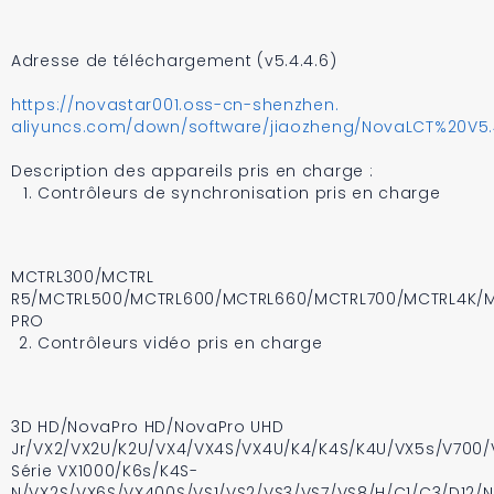
Adresse de téléchargement (v5.4.4.6)
https://novastar001.oss-cn-shenzhen.
aliyuncs.com/down/software/jiaozheng/NovaLCT%20V5.4
Description des appareils pris en charge :
Contrôleurs de synchronisation pris en charge
MCTRL300/MCTRL
R5/MCTRL500/MCTRL600/MCTRL660/MCTRL700/MCTRL4K/
PRO
Contrôleurs vidéo pris en charge
3D HD/NovaPro HD/NovaPro UHD
Jr/VX2/VX2U/K2U/VX4/VX4S/VX4U/K4/K4S/K4U/VX5s/V700/
Série VX1000/K6s/K4S-
N/VX2S/VX6S/VX400S/VS1/VS2/VS3/VS7/VS8/H/C1/C3/D12/