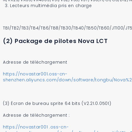
Lecteurs multimédia pris en charge
TB1/TB2/TB3/TB4/TB6/TB8/TB30/TB40/TB50/TB60/JT100/JT
(2) Package de pilotes Nova LCT
Adresse de téléchargement
https://novastar001.oss-cn-
shenzhen.aliyuncs.com/down/software/tongbu/Nova%20L
(3) Écran de bureau sprite 64 bits (V2.21.0.0501)
Adresse de téléchargement :
https://novastar001 .oss-cn-