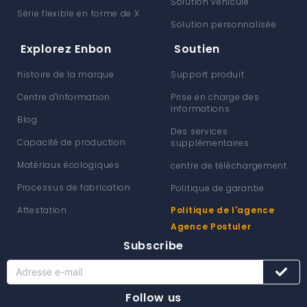
Solution véhicule
Série flexible en forme de X
Solution personnalisée
Explorez Enbon
Soutien
histoire de la marque
Support produit
Centre d'Information
Prise en charge des
informations
Blog
Des services
Capacité de production
supplémentaires
Matériaux écologiques
centre de téléchargement
Processus de fabrication
Politique de garantie
Attestation
Politique de l'agence
Agence Postuler
Subscribe
Follow us