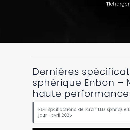
Tlcharger
Dernières spécificat
sphérique Enbon – 
haute performance
PDF Spcifications de lcran LED sphrique 
jour : avril 2025