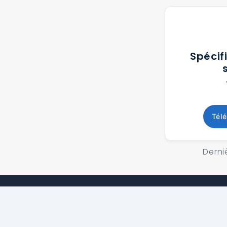
Spécif
Tél
Derniè